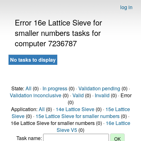
log in
Error 16e Lattice Sieve for
smaller numbers tasks for
computer 7236787
No tasks to display
State:
All
(0) ·
In progress
(0) ·
Validation pending
(0) ·
Validation inconclusive
(0) ·
Valid
(0) ·
Invalid
(0) · Error
(0)
Application:
All
(0) ·
14e Lattice Sieve
(0) ·
15e Lattice
Sieve
(0) ·
15e Lattice Sieve for smaller numbers
(0) ·
16e Lattice Sieve for smaller numbers (0) ·
16e Lattice
Sieve V5
(0)
Task name: