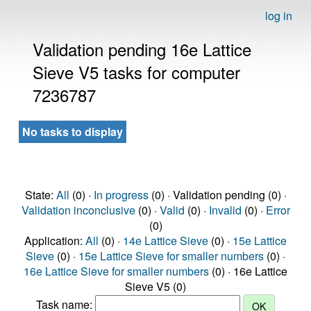
log in
Validation pending 16e Lattice
Sieve V5 tasks for computer
7236787
No tasks to display
State:
All
(0) ·
In progress
(0) · Validation pending (0) ·
Validation inconclusive
(0) ·
Valid
(0) ·
Invalid
(0) ·
Error
(0)
Application:
All
(0) ·
14e Lattice Sieve
(0) ·
15e Lattice
Sieve
(0) ·
15e Lattice Sieve for smaller numbers
(0) ·
16e Lattice Sieve for smaller numbers
(0) · 16e Lattice
Sieve V5 (0)
Task name: