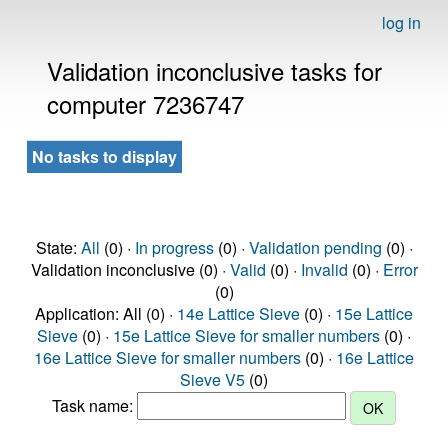
log in
Validation inconclusive tasks for
computer 7236747
No tasks to display
State:
All
(0) ·
In progress
(0) ·
Validation pending
(0) ·
Validation inconclusive (0) ·
Valid
(0) ·
Invalid
(0) ·
Error
(0)
Application: All (0) ·
14e Lattice Sieve
(0) ·
15e Lattice
Sieve
(0) ·
15e Lattice Sieve for smaller numbers
(0) ·
16e Lattice Sieve for smaller numbers
(0) ·
16e Lattice
Sieve V5
(0)
Task name: