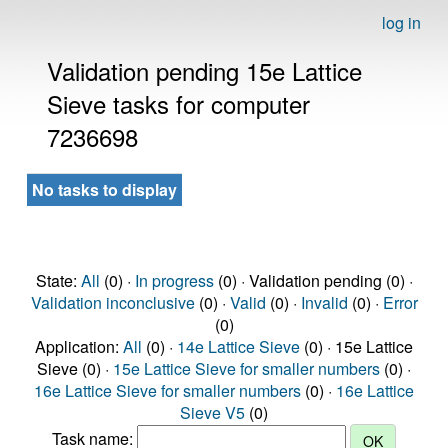
log in
Validation pending 15e Lattice
Sieve tasks for computer
7236698
No tasks to display
State:
All
(0) ·
In progress
(0) · Validation pending (0) ·
Validation inconclusive
(0) ·
Valid
(0) ·
Invalid
(0) ·
Error
(0)
Application:
All
(0) ·
14e Lattice Sieve
(0) · 15e Lattice
Sieve (0) ·
15e Lattice Sieve for smaller numbers
(0) ·
16e Lattice Sieve for smaller numbers
(0) ·
16e Lattice
Sieve V5
(0)
Task name: