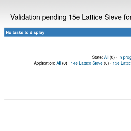
Validation pending 15e Lattice Sieve f
No tasks to display
State:
All
(0) ·
In pro
Application:
All
(0) ·
14e Lattice Sieve
(0) ·
15e Latti