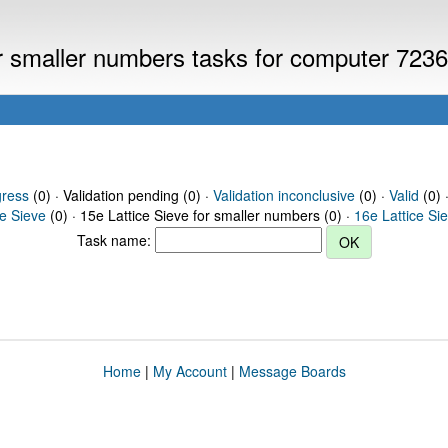
or smaller numbers tasks for computer 723
gress
(0) · Validation pending (0) ·
Validation inconclusive
(0) ·
Valid
(0) 
ce Sieve
(0) · 15e Lattice Sieve for smaller numbers (0) ·
16e Lattice Si
Task name:
Home
|
My Account
|
Message Boards