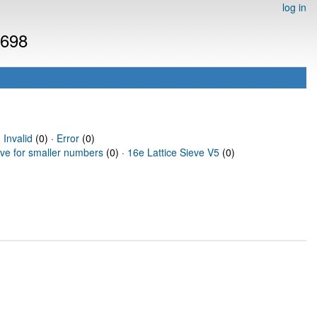
log in
6698
·
Invalid
(0) ·
Error
(0)
eve for smaller numbers
(0) ·
16e Lattice Sieve V5
(0)