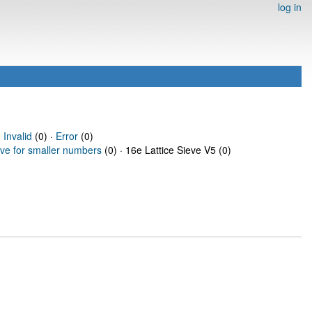
log in
·
Invalid
(0) ·
Error
(0)
eve for smaller numbers
(0) · 16e Lattice Sieve V5 (0)