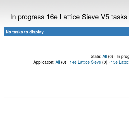
In progress 16e Lattice Sieve V5 task
No tasks to display
State:
All
(0) · In pro
Application:
All
(0) ·
14e Lattice Sieve
(0) ·
15e Latti