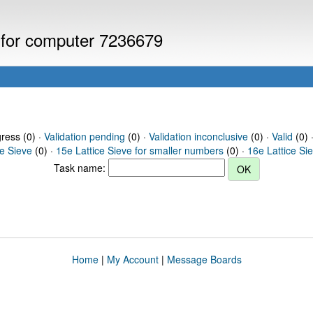
s for computer 7236679
gress (0) ·
Validation pending
(0) ·
Validation inconclusive
(0) ·
Valid
(0) 
ce Sieve
(0) ·
15e Lattice Sieve for smaller numbers
(0) ·
16e Lattice Si
Task name:
Home
|
My Account
|
Message Boards