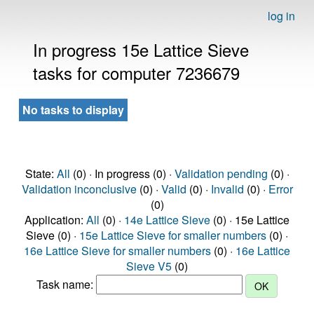
log in
In progress 15e Lattice Sieve
tasks for computer 7236679
No tasks to display
State:
All
(0) · In progress (0) ·
Validation pending
(0) ·
Validation inconclusive
(0) ·
Valid
(0) ·
Invalid
(0) ·
Error
(0)
Application:
All
(0) ·
14e Lattice Sieve
(0) · 15e Lattice
Sieve (0) ·
15e Lattice Sieve for smaller numbers
(0) ·
16e Lattice Sieve for smaller numbers
(0) ·
16e Lattice
Sieve V5
(0)
Task name: