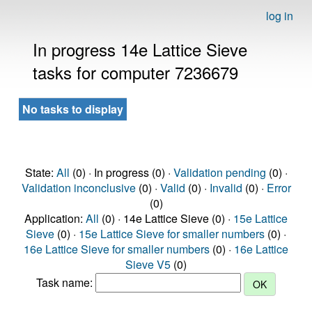
log in
In progress 14e Lattice Sieve
tasks for computer 7236679
No tasks to display
State:
All
(0) · In progress (0) ·
Validation pending
(0) ·
Validation inconclusive
(0) ·
Valid
(0) ·
Invalid
(0) ·
Error
(0)
Application:
All
(0) · 14e Lattice Sieve (0) ·
15e Lattice
Sieve
(0) ·
15e Lattice Sieve for smaller numbers
(0) ·
16e Lattice Sieve for smaller numbers
(0) ·
16e Lattice
Sieve V5
(0)
Task name: