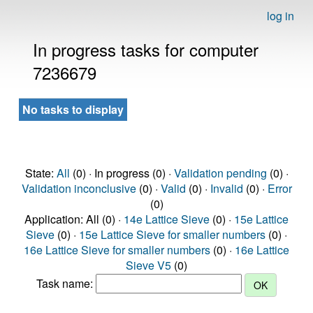
log in
In progress tasks for computer
7236679
No tasks to display
State:
All
(0) · In progress (0) ·
Validation pending
(0) ·
Validation inconclusive
(0) ·
Valid
(0) ·
Invalid
(0) ·
Error
(0)
Application: All (0) ·
14e Lattice Sieve
(0) ·
15e Lattice
Sieve
(0) ·
15e Lattice Sieve for smaller numbers
(0) ·
16e Lattice Sieve for smaller numbers
(0) ·
16e Lattice
Sieve V5
(0)
Task name: