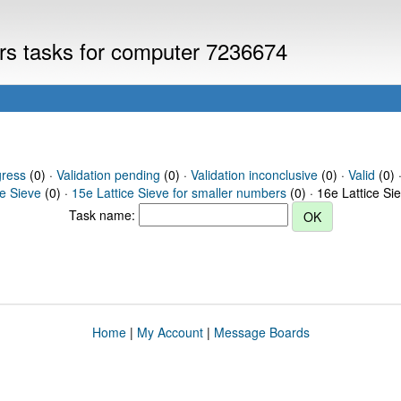
ers tasks for computer 7236674
gress
(0) ·
Validation pending
(0) ·
Validation inconclusive
(0) ·
Valid
(0) 
ce Sieve
(0) ·
15e Lattice Sieve for smaller numbers
(0) · 16e Lattice Si
Task name:
Home
|
My Account
|
Message Boards