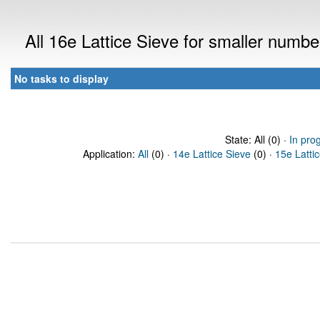
All 16e Lattice Sieve for smaller numb
No tasks to display
State: All (0) ·
In pro
Application:
All
(0) ·
14e Lattice Sieve
(0) ·
15e Latti