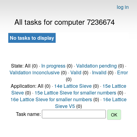
log in
All tasks for computer 7236674
No tasks to display
State: All (0) ·
In progress
(0) ·
Validation pending
(0) ·
Validation inconclusive
(0) ·
Valid
(0) ·
Invalid
(0) ·
Error
(0)
Application: All (0) ·
14e Lattice Sieve
(0) ·
15e Lattice
Sieve
(0) ·
15e Lattice Sieve for smaller numbers
(0) ·
16e Lattice Sieve for smaller numbers
(0) ·
16e Lattice
Sieve V5
(0)
Task name: