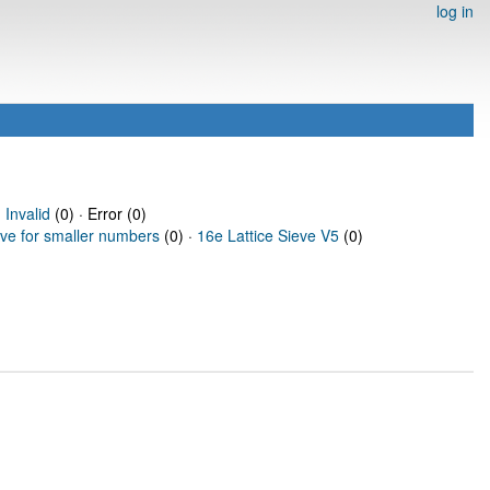
log in
·
Invalid
(0) · Error (0)
eve for smaller numbers
(0) ·
16e Lattice Sieve V5
(0)