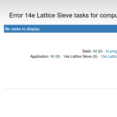
Error 14e Lattice Sieve tasks for com
No tasks to display
State:
All
(0) ·
In pro
Application:
All
(0) · 14e Lattice Sieve (0) ·
15e Latti