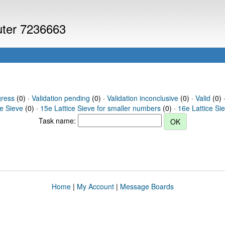
puter 7236663
gress
(0) ·
Validation pending
(0) ·
Validation inconclusive
(0) ·
Valid
(0) 
ce Sieve
(0) ·
15e Lattice Sieve for smaller numbers
(0) ·
16e Lattice Si
Task name:
Home
|
My Account
|
Message Boards