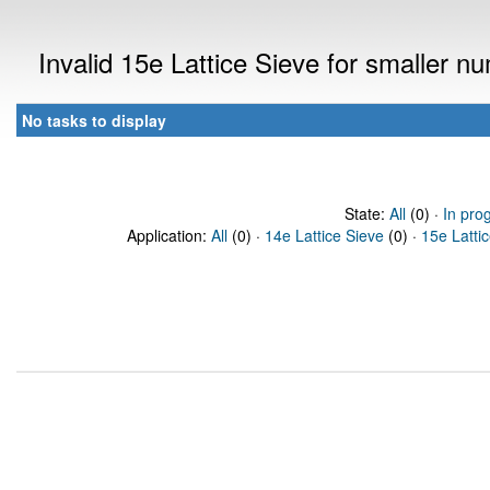
Invalid 15e Lattice Sieve for smaller 
No tasks to display
State:
All
(0) ·
In pro
Application:
All
(0) ·
14e Lattice Sieve
(0) ·
15e Latti