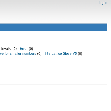
log in
 Invalid (0) ·
Error
(0)
eve for smaller numbers
(0) ·
16e Lattice Sieve V5
(0)