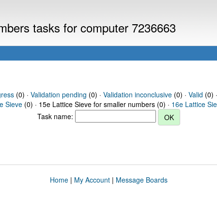
numbers tasks for computer 7236663
gress
(0) ·
Validation pending
(0) ·
Validation inconclusive
(0) ·
Valid
(0) ·
ce Sieve
(0) · 15e Lattice Sieve for smaller numbers (0) ·
16e Lattice Si
Task name:
Home
|
My Account
|
Message Boards