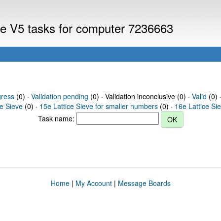
eve V5 tasks for computer 7236663
gress
(0) ·
Validation pending
(0) · Validation inconclusive (0) ·
Valid
(0) 
ce Sieve
(0) ·
15e Lattice Sieve for smaller numbers
(0) ·
16e Lattice Si
Task name:
Home
|
My Account
|
Message Boards