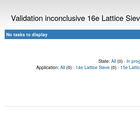
Validation inconclusive 16e Lattice Si
No tasks to display
State:
All
(0) ·
In pro
Application:
All
(0) ·
14e Lattice Sieve
(0) ·
15e Latti