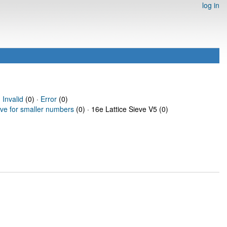
log in
·
Invalid
(0) ·
Error
(0)
eve for smaller numbers
(0) · 16e Lattice Sieve V5 (0)