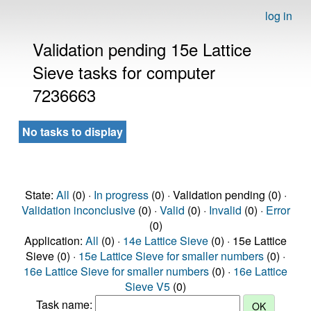
log in
Validation pending 15e Lattice
Sieve tasks for computer
7236663
No tasks to display
State:
All
(0) ·
In progress
(0) · Validation pending (0) ·
Validation inconclusive
(0) ·
Valid
(0) ·
Invalid
(0) ·
Error
(0)
Application:
All
(0) ·
14e Lattice Sieve
(0) · 15e Lattice
Sieve (0) ·
15e Lattice Sieve for smaller numbers
(0) ·
16e Lattice Sieve for smaller numbers
(0) ·
16e Lattice
Sieve V5
(0)
Task name: