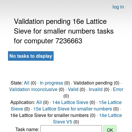
log in
Validation pending 16e Lattice
Sieve for smaller numbers tasks
for computer 7236663
No tasks to display
State:
All
(0) ·
In progress
(0) · Validation pending (0) ·
Validation inconclusive
(0) ·
Valid
(0) ·
Invalid
(0) ·
Error
(0)
Application:
All
(0) ·
14e Lattice Sieve
(0) ·
15e Lattice
Sieve
(0) ·
15e Lattice Sieve for smaller numbers
(0) ·
16e Lattice Sieve for smaller numbers (0) ·
16e Lattice
Sieve V5
(0)
Task name: