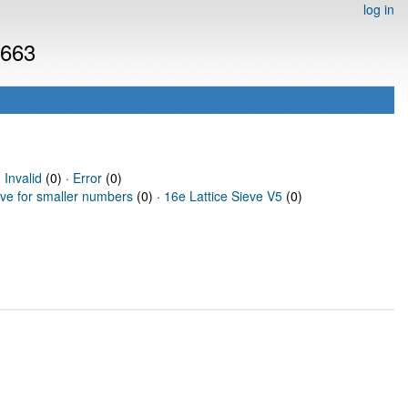
log in
6663
·
Invalid
(0) ·
Error
(0)
eve for smaller numbers
(0) ·
16e Lattice Sieve V5
(0)