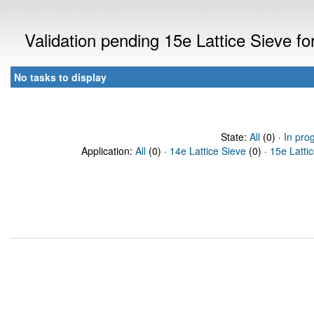
Validation pending 15e Lattice Sieve f
No tasks to display
State:
All
(0) ·
In pro
Application:
All
(0) ·
14e Lattice Sieve
(0) ·
15e Latti