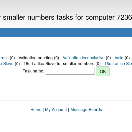
or smaller numbers tasks for computer 723
gress
(0) · Validation pending (0) ·
Validation inconclusive
(0) ·
Valid
(0) 
ce Sieve
(0) · 15e Lattice Sieve for smaller numbers (0) ·
16e Lattice Si
Task name:
Home
|
My Account
|
Message Boards