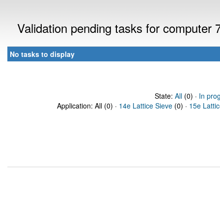
Validation pending tasks for computer
No tasks to display
State:
All
(0) ·
In pro
Application: All (0) ·
14e Lattice Sieve
(0) ·
15e Latti