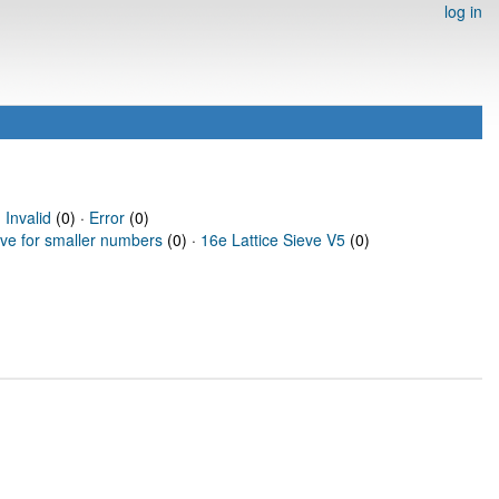
log in
·
Invalid
(0) ·
Error
(0)
eve for smaller numbers
(0) ·
16e Lattice Sieve V5
(0)