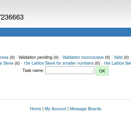
 7236663
gress
(0) · Validation pending (0) ·
Validation inconclusive
(0) ·
Valid
(0) 
ce Sieve
(0) ·
15e Lattice Sieve for smaller numbers
(0) ·
16e Lattice Si
Task name:
Home
|
My Account
|
Message Boards