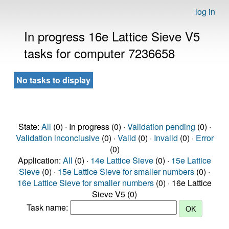
log in
In progress 16e Lattice Sieve V5
tasks for computer 7236658
No tasks to display
State:
All
(0) · In progress (0) ·
Validation pending
(0) ·
Validation inconclusive
(0) ·
Valid
(0) ·
Invalid
(0) ·
Error
(0)
Application:
All
(0) ·
14e Lattice Sieve
(0) ·
15e Lattice
Sieve
(0) ·
15e Lattice Sieve for smaller numbers
(0) ·
16e Lattice Sieve for smaller numbers
(0) · 16e Lattice
Sieve V5 (0)
Task name: