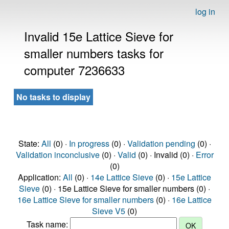
log in
Invalid 15e Lattice Sieve for
smaller numbers tasks for
computer 7236633
No tasks to display
State:
All
(0) ·
In progress
(0) ·
Validation pending
(0) ·
Validation inconclusive
(0) ·
Valid
(0) · Invalid (0) ·
Error
(0)
Application:
All
(0) ·
14e Lattice Sieve
(0) ·
15e Lattice
Sieve
(0) · 15e Lattice Sieve for smaller numbers (0) ·
16e Lattice Sieve for smaller numbers
(0) ·
16e Lattice
Sieve V5
(0)
Task name: