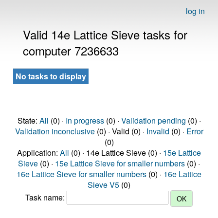
log in
Valid 14e Lattice Sieve tasks for
computer 7236633
No tasks to display
State:
All
(0) ·
In progress
(0) ·
Validation pending
(0) ·
Validation inconclusive
(0) · Valid (0) ·
Invalid
(0) ·
Error
(0)
Application:
All
(0) · 14e Lattice Sieve (0) ·
15e Lattice
Sieve
(0) ·
15e Lattice Sieve for smaller numbers
(0) ·
16e Lattice Sieve for smaller numbers
(0) ·
16e Lattice
Sieve V5
(0)
Task name: