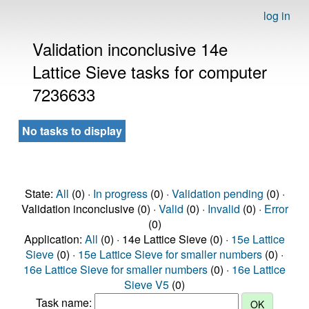
log in
Validation inconclusive 14e
Lattice Sieve tasks for computer
7236633
No tasks to display
State:
All
(0) ·
In progress
(0) ·
Validation pending
(0) ·
Validation inconclusive (0) ·
Valid
(0) ·
Invalid
(0) ·
Error
(0)
Application:
All
(0) · 14e Lattice Sieve (0) ·
15e Lattice
Sieve
(0) ·
15e Lattice Sieve for smaller numbers
(0) ·
16e Lattice Sieve for smaller numbers
(0) ·
16e Lattice
Sieve V5
(0)
Task name: