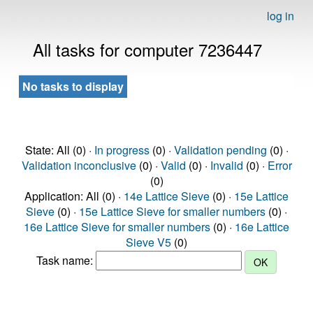
log in
All tasks for computer 7236447
No tasks to display
State: All (0) ·
In progress
(0) ·
Validation pending
(0) ·
Validation inconclusive
(0) ·
Valid
(0) ·
Invalid
(0) ·
Error
(0)
Application: All (0) ·
14e Lattice Sieve
(0) ·
15e Lattice
Sieve
(0) ·
15e Lattice Sieve for smaller numbers
(0) ·
16e Lattice Sieve for smaller numbers
(0) ·
16e Lattice
Sieve V5
(0)
Task name: