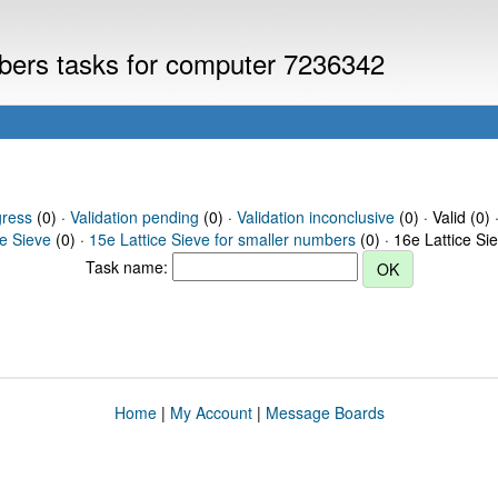
mbers tasks for computer 7236342
gress
(0) ·
Validation pending
(0) ·
Validation inconclusive
(0) · Valid (0) 
ce Sieve
(0) ·
15e Lattice Sieve for smaller numbers
(0) · 16e Lattice Si
Task name:
Home
|
My Account
|
Message Boards