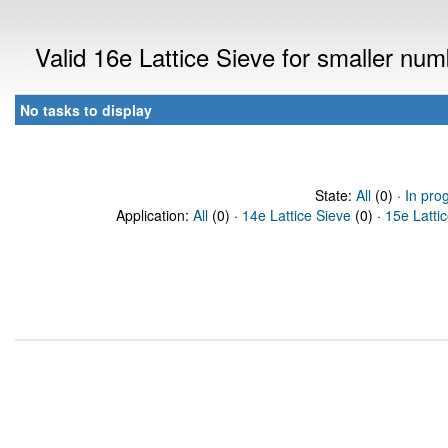
Valid 16e Lattice Sieve for smaller nu
No tasks to display
State:
All
(0) ·
In pro
Application:
All
(0) ·
14e Lattice Sieve
(0) ·
15e Latti