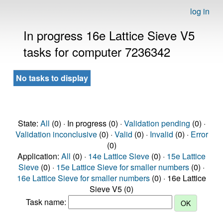
log in
In progress 16e Lattice Sieve V5
tasks for computer 7236342
No tasks to display
State:
All
(0) · In progress (0) ·
Validation pending
(0) ·
Validation inconclusive
(0) ·
Valid
(0) ·
Invalid
(0) ·
Error
(0)
Application:
All
(0) ·
14e Lattice Sieve
(0) ·
15e Lattice
Sieve
(0) ·
15e Lattice Sieve for smaller numbers
(0) ·
16e Lattice Sieve for smaller numbers
(0) · 16e Lattice
Sieve V5 (0)
Task name: