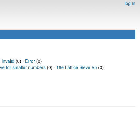
log in
·
Invalid
(0) ·
Error
(0)
eve for smaller numbers
(0) ·
16e Lattice Sieve V5
(0)