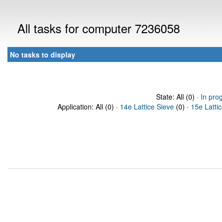
All tasks for computer 7236058
No tasks to display
State: All (0) ·
In pro
Application: All (0) ·
14e Lattice Sieve
(0) ·
15e Latti