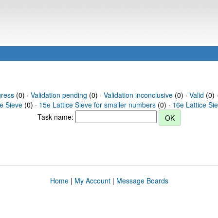
gress
(0) ·
Validation pending
(0) ·
Validation inconclusive
(0) ·
Valid
(0) 
ce Sieve
(0) ·
15e Lattice Sieve for smaller numbers
(0) ·
16e Lattice Si
Task name:
Home
|
My Account
|
Message Boards