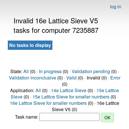
log in
Invalid 16e Lattice Sieve V5
tasks for computer 7235887
No tasks to display
State:
All
(0) ·
In progress
(0) ·
Validation pending
(0) ·
Validation inconclusive
(0) ·
Valid
(0) · Invalid (0) ·
Error
(0)
Application:
All
(0) ·
14e Lattice Sieve
(0) ·
15e Lattice
Sieve
(0) ·
15e Lattice Sieve for smaller numbers
(0) ·
16e Lattice Sieve for smaller numbers
(0) · 16e Lattice
Sieve V5 (0)
Task name: