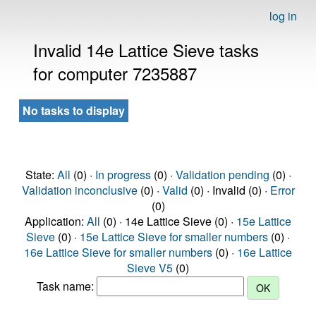
log in
Invalid 14e Lattice Sieve tasks
for computer 7235887
No tasks to display
State:
All
(0) ·
In progress
(0) ·
Validation pending
(0) ·
Validation inconclusive
(0) ·
Valid
(0) · Invalid (0) ·
Error
(0)
Application:
All
(0) · 14e Lattice Sieve (0) ·
15e Lattice
Sieve
(0) ·
15e Lattice Sieve for smaller numbers
(0) ·
16e Lattice Sieve for smaller numbers
(0) ·
16e Lattice
Sieve V5
(0)
Task name: