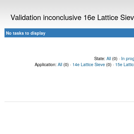
Validation inconclusive 16e Lattice Si
No tasks to display
State:
All
(0) ·
In pro
Application:
All
(0) ·
14e Lattice Sieve
(0) ·
15e Latti