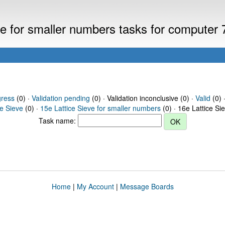
eve for smaller numbers tasks for computer
gress
(0) ·
Validation pending
(0) · Validation inconclusive (0) ·
Valid
(0) 
ce Sieve
(0) ·
15e Lattice Sieve for smaller numbers
(0) · 16e Lattice Si
Task name:
Home
|
My Account
|
Message Boards