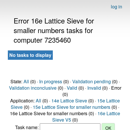
log in
Error 16e Lattice Sieve for
smaller numbers tasks for
computer 7235460
No tasks to display
State:
All
(0) ·
In progress
(0) ·
Validation pending
(0) ·
Validation inconclusive
(0) ·
Valid
(0) ·
Invalid
(0) · Error
(0)
Application:
All
(0) ·
14e Lattice Sieve
(0) ·
15e Lattice
Sieve
(0) ·
15e Lattice Sieve for smaller numbers
(0) ·
16e Lattice Sieve for smaller numbers (0) ·
16e Lattice
Sieve V5
(0)
Task name: