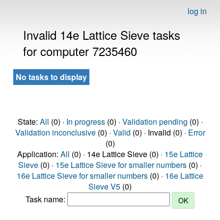
log in
Invalid 14e Lattice Sieve tasks
for computer 7235460
No tasks to display
State:
All
(0) ·
In progress
(0) ·
Validation pending
(0) ·
Validation inconclusive
(0) ·
Valid
(0) · Invalid (0) ·
Error
(0)
Application:
All
(0) · 14e Lattice Sieve (0) ·
15e Lattice
Sieve
(0) ·
15e Lattice Sieve for smaller numbers
(0) ·
16e Lattice Sieve for smaller numbers
(0) ·
16e Lattice
Sieve V5
(0)
Task name: