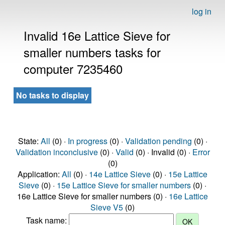
log in
Invalid 16e Lattice Sieve for
smaller numbers tasks for
computer 7235460
No tasks to display
State:
All
(0) ·
In progress
(0) ·
Validation pending
(0) ·
Validation inconclusive
(0) ·
Valid
(0) · Invalid (0) ·
Error
(0)
Application:
All
(0) ·
14e Lattice Sieve
(0) ·
15e Lattice
Sieve
(0) ·
15e Lattice Sieve for smaller numbers
(0) ·
16e Lattice Sieve for smaller numbers (0) ·
16e Lattice
Sieve V5
(0)
Task name: