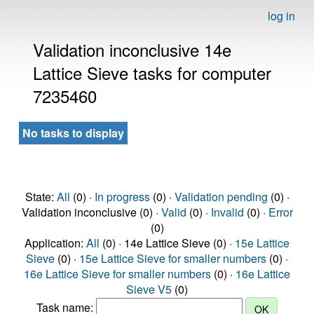
log in
Validation inconclusive 14e
Lattice Sieve tasks for computer
7235460
No tasks to display
State:
All
(0) ·
In progress
(0) ·
Validation pending
(0) ·
Validation inconclusive (0) ·
Valid
(0) ·
Invalid
(0) ·
Error
(0)
Application:
All
(0) · 14e Lattice Sieve (0) ·
15e Lattice
Sieve
(0) ·
15e Lattice Sieve for smaller numbers
(0) ·
16e Lattice Sieve for smaller numbers
(0) ·
16e Lattice
Sieve V5
(0)
Task name: