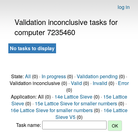
log in
Validation inconclusive tasks for
computer 7235460
No tasks to display
State:
All
(0) ·
In progress
(0) ·
Validation pending
(0) ·
Validation inconclusive (0) ·
Valid
(0) ·
Invalid
(0) ·
Error
(0)
Application: All (0) ·
14e Lattice Sieve
(0) ·
15e Lattice
Sieve
(0) ·
15e Lattice Sieve for smaller numbers
(0) ·
16e Lattice Sieve for smaller numbers
(0) ·
16e Lattice
Sieve V5
(0)
Task name: