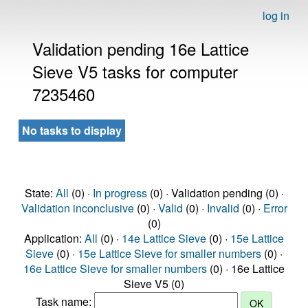
log in
Validation pending 16e Lattice
Sieve V5 tasks for computer
7235460
No tasks to display
State:
All
(0) ·
In progress
(0) · Validation pending (0) ·
Validation inconclusive
(0) ·
Valid
(0) ·
Invalid
(0) ·
Error
(0)
Application:
All
(0) ·
14e Lattice Sieve
(0) ·
15e Lattice
Sieve
(0) ·
15e Lattice Sieve for smaller numbers
(0) ·
16e Lattice Sieve for smaller numbers
(0) · 16e Lattice
Sieve V5 (0)
Task name: