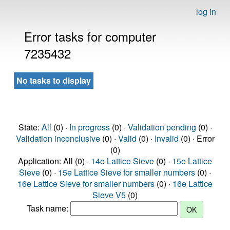
log in
Error tasks for computer
7235432
No tasks to display
State:
All
(0) ·
In progress
(0) ·
Validation pending
(0) ·
Validation inconclusive
(0) ·
Valid
(0) ·
Invalid
(0) · Error
(0)
Application: All (0) ·
14e Lattice Sieve
(0) ·
15e Lattice
Sieve
(0) ·
15e Lattice Sieve for smaller numbers
(0) ·
16e Lattice Sieve for smaller numbers
(0) ·
16e Lattice
Sieve V5
(0)
Task name: