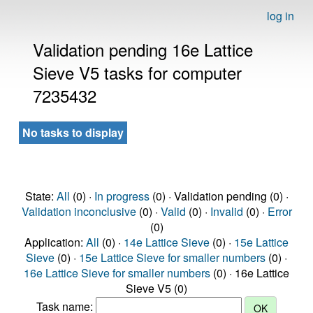
log in
Validation pending 16e Lattice
Sieve V5 tasks for computer
7235432
No tasks to display
State:
All
(0) ·
In progress
(0) · Validation pending (0) ·
Validation inconclusive
(0) ·
Valid
(0) ·
Invalid
(0) ·
Error
(0)
Application:
All
(0) ·
14e Lattice Sieve
(0) ·
15e Lattice
Sieve
(0) ·
15e Lattice Sieve for smaller numbers
(0) ·
16e Lattice Sieve for smaller numbers
(0) · 16e Lattice
Sieve V5 (0)
Task name: