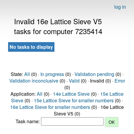
log in
Invalid 16e Lattice Sieve V5
tasks for computer 7235414
No tasks to display
State:
All
(0) ·
In progress
(0) ·
Validation pending
(0) ·
Validation inconclusive
(0) ·
Valid
(0) · Invalid (0) ·
Error
(0)
Application:
All
(0) ·
14e Lattice Sieve
(0) ·
15e Lattice
Sieve
(0) ·
15e Lattice Sieve for smaller numbers
(0) ·
16e Lattice Sieve for smaller numbers
(0) · 16e Lattice
Sieve V5 (0)
Task name: