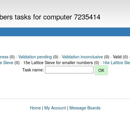
mbers tasks for computer 7235414
gress
(0) ·
Validation pending
(0) ·
Validation inconclusive
(0) · Valid (0) 
ce Sieve
(0) · 15e Lattice Sieve for smaller numbers (0) ·
16e Lattice Si
Task name:
Home
|
My Account
|
Message Boards