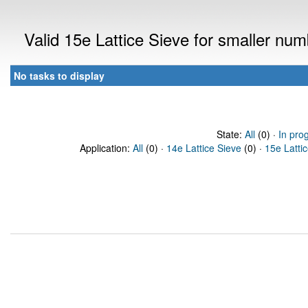
Valid 15e Lattice Sieve for smaller nu
No tasks to display
State:
All
(0) ·
In pro
Application:
All
(0) ·
14e Lattice Sieve
(0) ·
15e Latti