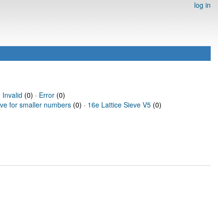
log in
·
Invalid
(0) ·
Error
(0)
eve for smaller numbers
(0) ·
16e Lattice Sieve V5
(0)