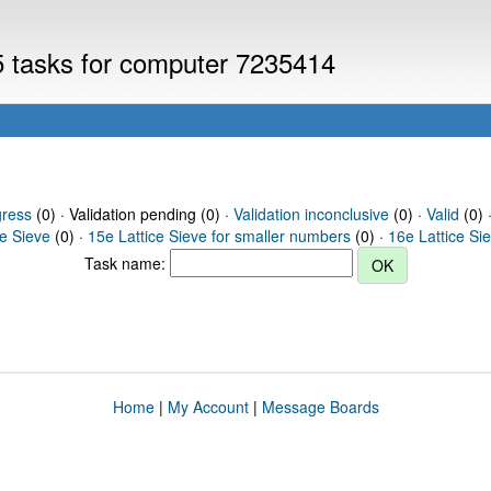
V5 tasks for computer 7235414
gress
(0) · Validation pending (0) ·
Validation inconclusive
(0) ·
Valid
(0) 
ce Sieve
(0) ·
15e Lattice Sieve for smaller numbers
(0) ·
16e Lattice Si
Task name:
Home
|
My Account
|
Message Boards