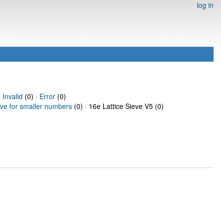
log in
·
Invalid
(0) ·
Error
(0)
eve for smaller numbers
(0) · 16e Lattice Sieve V5 (0)