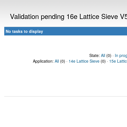
Validation pending 16e Lattice Sieve 
No tasks to display
State:
All
(0) ·
In pro
Application:
All
(0) ·
14e Lattice Sieve
(0) ·
15e Latti