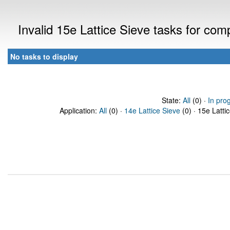
Invalid 15e Lattice Sieve tasks for co
No tasks to display
State:
All
(0) ·
In pro
Application:
All
(0) ·
14e Lattice Sieve
(0) · 15e Latti