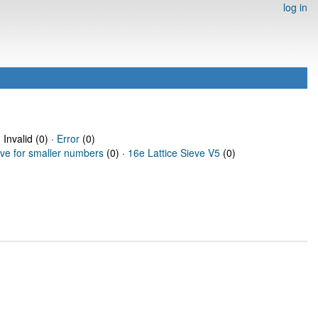
log in
 Invalid (0) ·
Error
(0)
eve for smaller numbers
(0) ·
16e Lattice Sieve V5
(0)