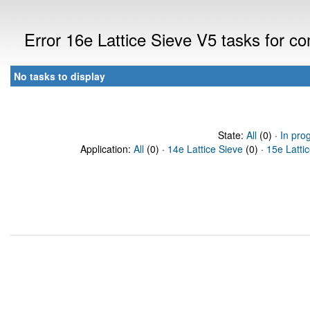
Error 16e Lattice Sieve V5 tasks for 
No tasks to display
State:
All
(0) ·
In pro
Application:
All
(0) ·
14e Lattice Sieve
(0) ·
15e Latti