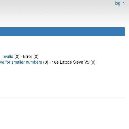
log in
·
Invalid
(0) · Error (0)
eve for smaller numbers
(0) · 16e Lattice Sieve V5 (0)