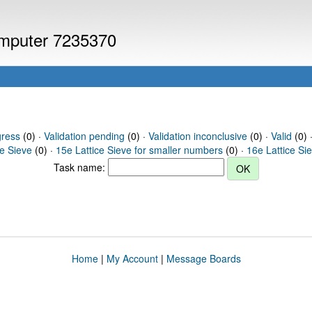
computer 7235370
gress
(0) ·
Validation pending
(0) ·
Validation inconclusive
(0) ·
Valid
(0) 
ce Sieve
(0) ·
15e Lattice Sieve for smaller numbers
(0) ·
16e Lattice Si
Task name:
Home
|
My Account
|
Message Boards