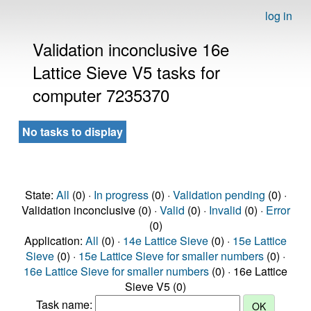
log in
Validation inconclusive 16e
Lattice Sieve V5 tasks for
computer 7235370
No tasks to display
State:
All
(0) ·
In progress
(0) ·
Validation pending
(0) ·
Validation inconclusive (0) ·
Valid
(0) ·
Invalid
(0) ·
Error
(0)
Application:
All
(0) ·
14e Lattice Sieve
(0) ·
15e Lattice
Sieve
(0) ·
15e Lattice Sieve for smaller numbers
(0) ·
16e Lattice Sieve for smaller numbers
(0) · 16e Lattice
Sieve V5 (0)
Task name: