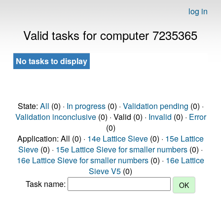
log in
Valid tasks for computer 7235365
No tasks to display
State:
All
(0) ·
In progress
(0) ·
Validation pending
(0) ·
Validation inconclusive
(0) · Valid (0) ·
Invalid
(0) ·
Error
(0)
Application: All (0) ·
14e Lattice Sieve
(0) ·
15e Lattice
Sieve
(0) ·
15e Lattice Sieve for smaller numbers
(0) ·
16e Lattice Sieve for smaller numbers
(0) ·
16e Lattice
Sieve V5
(0)
Task name: