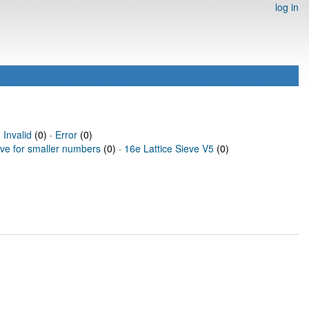
log in
·
Invalid
(0) ·
Error
(0)
eve for smaller numbers
(0) ·
16e Lattice Sieve V5
(0)