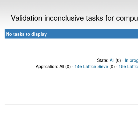
Validation inconclusive tasks for comp
No tasks to display
State:
All
(0) ·
In pro
Application: All (0) ·
14e Lattice Sieve
(0) ·
15e Latti