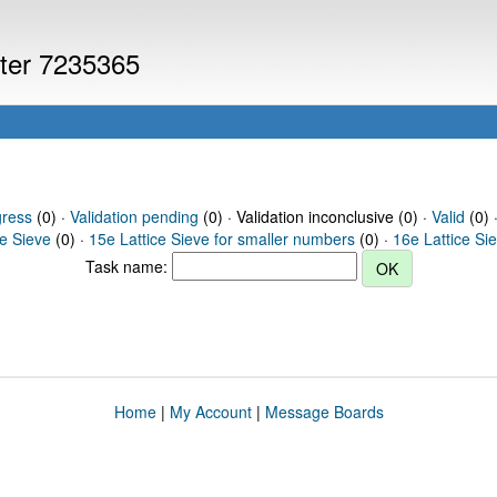
uter 7235365
gress
(0) ·
Validation pending
(0) · Validation inconclusive (0) ·
Valid
(0) 
ce Sieve
(0) ·
15e Lattice Sieve for smaller numbers
(0) ·
16e Lattice Si
Task name:
Home
|
My Account
|
Message Boards