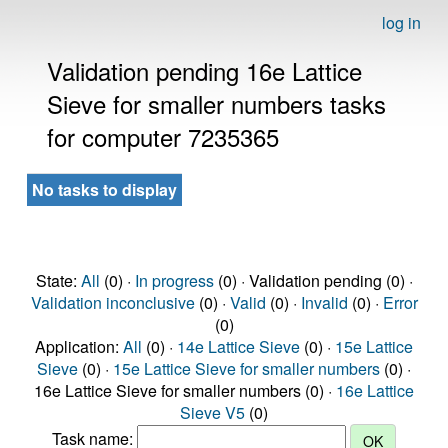
log in
Validation pending 16e Lattice
Sieve for smaller numbers tasks
for computer 7235365
No tasks to display
State:
All
(0) ·
In progress
(0) · Validation pending (0) ·
Validation inconclusive
(0) ·
Valid
(0) ·
Invalid
(0) ·
Error
(0)
Application:
All
(0) ·
14e Lattice Sieve
(0) ·
15e Lattice
Sieve
(0) ·
15e Lattice Sieve for smaller numbers
(0) ·
16e Lattice Sieve for smaller numbers (0) ·
16e Lattice
Sieve V5
(0)
Task name: