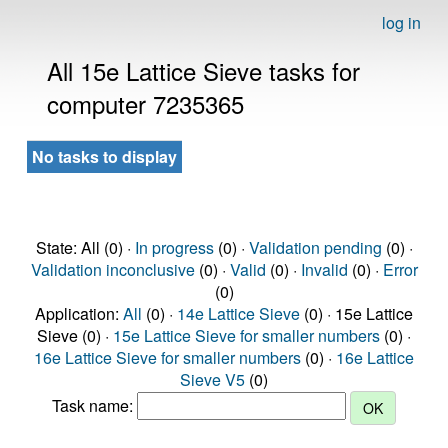
log in
All 15e Lattice Sieve tasks for
computer 7235365
No tasks to display
State: All (0) ·
In progress
(0) ·
Validation pending
(0) ·
Validation inconclusive
(0) ·
Valid
(0) ·
Invalid
(0) ·
Error
(0)
Application:
All
(0) ·
14e Lattice Sieve
(0) · 15e Lattice
Sieve (0) ·
15e Lattice Sieve for smaller numbers
(0) ·
16e Lattice Sieve for smaller numbers
(0) ·
16e Lattice
Sieve V5
(0)
Task name: