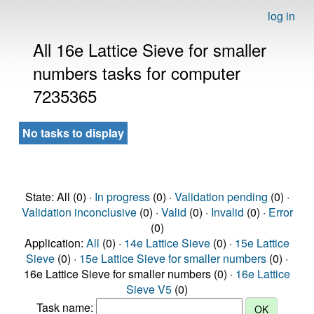
log in
All 16e Lattice Sieve for smaller
numbers tasks for computer
7235365
No tasks to display
State: All (0) ·
In progress
(0) ·
Validation pending
(0) ·
Validation inconclusive
(0) ·
Valid
(0) ·
Invalid
(0) ·
Error
(0)
Application:
All
(0) ·
14e Lattice Sieve
(0) ·
15e Lattice
Sieve
(0) ·
15e Lattice Sieve for smaller numbers
(0) ·
16e Lattice Sieve for smaller numbers (0) ·
16e Lattice
Sieve V5
(0)
Task name: