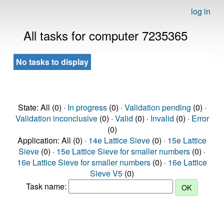
log in
All tasks for computer 7235365
No tasks to display
State: All (0) ·
In progress
(0) ·
Validation pending
(0) ·
Validation inconclusive
(0) ·
Valid
(0) ·
Invalid
(0) ·
Error
(0)
Application: All (0) ·
14e Lattice Sieve
(0) ·
15e Lattice
Sieve
(0) ·
15e Lattice Sieve for smaller numbers
(0) ·
16e Lattice Sieve for smaller numbers
(0) ·
16e Lattice
Sieve V5
(0)
Task name: