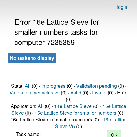
log in
Error 16e Lattice Sieve for
smaller numbers tasks for
computer 7235359
No tasks to display
State:
All
(0) ·
In progress
(0) ·
Validation pending
(0) ·
Validation inconclusive
(0) ·
Valid
(0) ·
Invalid
(0) · Error
(0)
Application:
All
(0) ·
14e Lattice Sieve
(0) ·
15e Lattice
Sieve
(0) ·
15e Lattice Sieve for smaller numbers
(0) ·
16e Lattice Sieve for smaller numbers (0) ·
16e Lattice
Sieve V5
(0)
Task name: